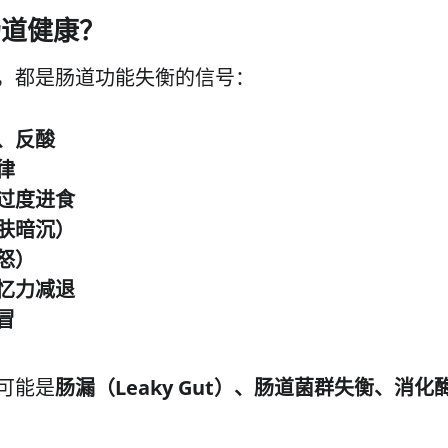
肠道健康？
，都是肠道功能失衡的信号：
、反酸
律
过度进食
肤暗沉）
怒）
忆力减退
冒
可能是
肠漏（Leaky Gut）、肠道菌群失衡、消