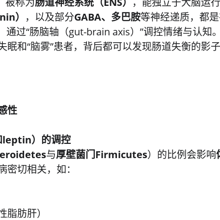
，被称为
肠道神经系统（ENS）
，能独立于大脑运
nin）
，以及部分
GABA、多巴胺
等神经递质，都是
，通过“肠脑轴（gut-brain axis）”调控情绪与认知
失眠和“脑雾”患者，背后都可以发现肠道失衡的影
感性
leptin）的调控
roidetes
与
厚壁菌门Firmicutes
）的比例会影响
病密切相关，如：
性脂肪肝）