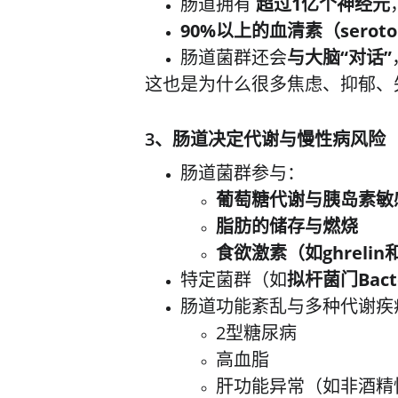
肠道拥有 
超过1亿个神经元
90%以上的血清素（seroto
肠道菌群还会
与大脑“对话”
这也是为什么很多焦虑、抑郁、
3、肠道决定
代谢与慢性病风险
肠道菌群参与：
葡萄糖代谢与胰岛素敏
脂肪的储存与燃烧
食欲激素（如ghrelin和
特定菌群（如
拟杆菌门Bacte
肠道功能紊乱与多种代谢疾
2型糖尿病
高血脂
肝功能异常（如非酒精