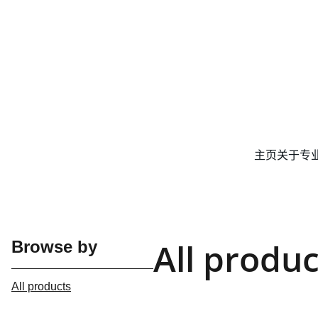
主页
关于
专
All produc
Browse by
All products